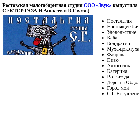
Ростовская малогабаритная студия
ООО «Звук»
выпустила 
СЕКТОР ГАЗА И.Аникеев и В.Глухов)
Ностальгия
Настоящие би
Удовольствие
Кабак
Кондратий
Муха-цокотух
Фабрика
Пиво
Алкоголик
Катерина
Вот это да
Деревня Обдо
Город мой
С.Г. Вступлени