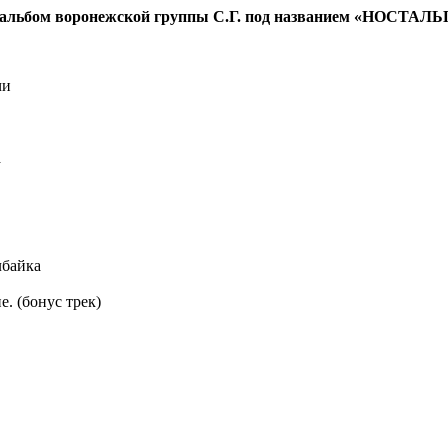
альбом воронежской группы С.Г. под названием «НОСТАЛЬ
чи
а
лбайка
е. (бонус трек)