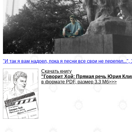
"И так я вам надоел, пока я песни все свои не перепел...", 
Скачать книгу
"Говорит Хой: Прямая речь Юрия Кл
в формате PDF, размер 3.3 Мб>>>