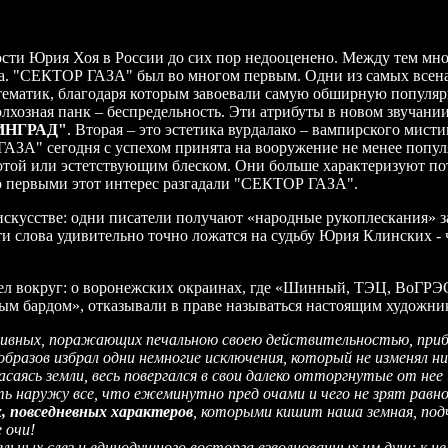
ти Юрия Хоя в России до сих пор недооценено. Между тем мног
а. "СЕКТОР ГАЗА" был во многом первым. Одни из самых всена
матик, благодаря которым завоевали самую обширную популярнос
хозная панк – беспредельность. Эти атрибуты в новом звучании
ИНГРАД"
. Вторая – это эстетика вурдалако – вампирского мис
АЗА" сегодня с успехом принята на вооружение не менее попу
ротой или эстетствующим блеском. Они больше характеризуют п
о первыми этот интерес разгадали "СЕКТОР ГАЗА".
искусстве: одни писатели получают «народные рукоплескания» з
ти слова удивительно точно ложатся на судьбу Юрия Клинских -
дел вокруг: о воронежских окраинах, где «Шинный, ТЭЦ, ВоГРЭС
м бардом», отказывали в праве называться настоящим художник
тивных, поражающих печальною своею действительностью, при
разов избрал одни немногие исключения, который не изменял ни 
аясь земли, весь повергался в свои далеко отторгнутые от нее 
ать наружу все, что ежеминутно пред очами и чего не зрят равн
х, повседневных характеров
, которыми кишит наша земная, подч
 очи!
тельных слез и единодушного восторга взволнованных им душ; к