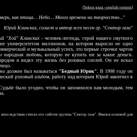
[
Sektor gaza - english version
]
 зверь, как птица… Небо… Много времени на творчество..."
Юрий Клинских, солист и автор всех песен гр. "Сектор газа"
й "Хой" Клинских
- человек-легенда, герой нашего смутного
ине университетом миллионов, на котором выросло не одно
ммерческий и музыкальный успех, это первые строчки чартов
и народная любовь, которую не купить ни за какие деньги.
ародом и видел эту жизнь без розовых соплей. Он не искал
лицо.
но должен был называться
"Бедный Юрик"
. В 1998 году он
ический рэповый альбом, работу над которым Юрий закончил в
 Судьбе было угодно, чтобы он запомнился нам молодым, тем
а.
 впоследствии считал его сайтом группы "Сектор газа". Явился основой для