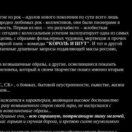
ие из рок – идолов нового поколения по сути всего лишь
родно любимых рок - коллективов, они были пионерами в
ть. Первая из них – это разухабисто – жлобисткая
 сегодня с колоссальным успехом эксплуатирует одна из самых
тицизма, с образами фольклерных чудовищ, мертвецов и прочих
лярной панк – команды
"КОРОЛЬ И ШУТ"
. И тот и другой
отаенные душевные запросы подавляющей массы россиян,
а возвышенные образы, а другие, осмелившиеся показать
 человека, который в своем творчестве пошел именно вторым
, СК» , о бомжах, бытовой неустроенности, пьянстве, жизни
ом...
ближается к характерам, являющим высокое достоинство
разу возвышенного строя своей лиры, не ниспускался с
и возвеличенные образы...
одушные очи, -
всю страшную, потрясающую тину мелочей
,
ас горькая и скучная дорога, и крепкою силою неумолимого
 нему не полетит навстречу шестнадцатилетняя девушка с