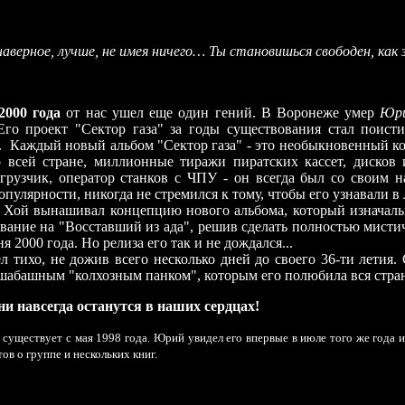
наверное, лучше, не имея ничего… Ты становишься свободен, как
2000 года
от нас ушел еще один гений. В Воронеже умер
Юри
Его проект "Сектор газа" за годы существования стал поист
. Каждый новый альбом "Сектор газа" - это необыкновенный ко
 всей стране, миллионные тиражи пиратских кассет, дисков 
грузчик, оператор станков с ЧПУ - он всегда был со своим н
пулярности, никогда не стремился к тому, чтобы его узнавали в 
Хой вынашивал концепцию нового альбома, который изначаль
звание на "Восставший из ада", решив сделать полностью мист
я 2000 года. Но релиза его так и не дождался...
 тихо, не дожив всего несколько дней до своего 36-ти летия.
шабашным "колхозным панком", которым его полюбила вся стран
ни навсегда останутся в наших сердцах!
существует с мая 1998 года. Юрий увидел его впервые в июле того же года и
тов о группе и нескольких книг.