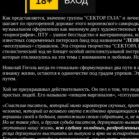
18+
ВХОД
Как представляется, значение группы "СЕКТОР ГАЗА" и личнос
шагают по проторенной дорожке этого воронежского самородк
музыкальном оформлении как минимум двух художественных те
«порнография», ПТУ – ушное бесстыдство и матершинщина, кол
известных современных питерских банд под названием
"ЛЕН
«веселушных» страшилок. Эта сторона творчества "СЕКТОРА Г
стилистический ход не блещет особой интеллектуальной пест
которые откликнулись на эти темы с вниманием и любовью. Н
Николай Гоголь когда-то гениально сформулировал два пути в 
изнанку жизни, остаются в одиночестве под градом упреков. Э
путем.
Хой не приукрашивал действительность. Он пел о том, что ви
простых людей. Его называли «певцом маргиналов», «пэтэушны
«Счастлив писатель, который мимо характеров скучных, про
человека, который из великого омута ежедневно вращающихся об
вершины своей к бедным, ничтожным своим собратьям, и, не кас
Но не таков удел, и другая судьба писателя, дерзнувшего вызв
опутавших нашу жизнь,
всю глубину холодных, раздробленны
резца дерзнувшего выставить их выпукло и ярко на всенародные
Ему не собрать народных рукоплесканий, ему не зреть призна