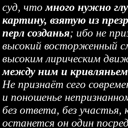
суд, что
много нужно гл
картину, взятую из презр
перл созданья
; ибо не пр
высокий восторженный с
высоким лирическим дви
между ним и кривляньем
Не признаёт сего совреме
и поношенье непризнанном
без ответа, без участья,
останется он один посред