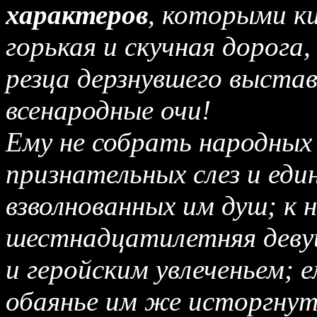
характеров
, которыми к
горькая и скучная дорога
резца дерзнувшего выстав
всенародные очи!
Ему не собрать народных 
признательных слез и еди
взволнованных им душ; к 
шестнадцатилетняя деву
и геройским увлеченьем; 
обаянье им же исторгнут