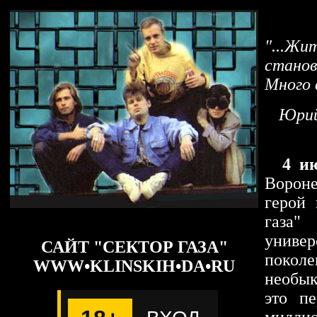
"...Жи
станов
Много 
Юрий
4 и
Ворон
герой 
газа"
универ
САЙТ "СЕКТОР ГАЗА"
поколе
WWW•KLINSKIH•DA•RU
необык
это пе