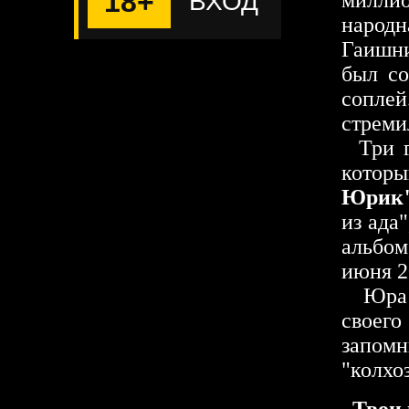
18+
ВХОД
милли
народн
Гаишни
был со
соплей
стреми
Три го
которы
Юрик
из ада
альбом
июня 20
Юра 
своего
запом
"колхо