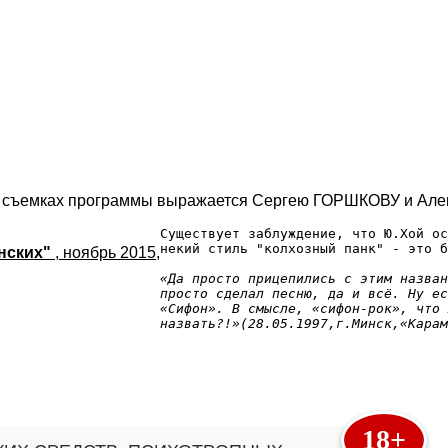
 в съемках программы выражается Сергею ГОРШКОВУ и Ал
Существует заблуждение, что Ю.Хой ос
некий стиль "колхозный панк" - это б
инских"
, ноябрь 2015,
«Да просто прицепились с этим назван
просто сделал песню, да и всё. Ну ес
«Сифон». В смысле, «сифон-рок», что 
назвать?!»(28.05.1997,г.Минск,«Карам
18+