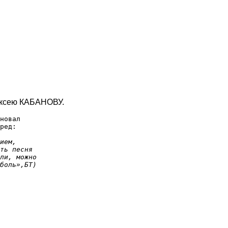
ексею КАБАНОВУ.
новал
ред:
ием,
ть песня
ли, можно
боль»,БТ)