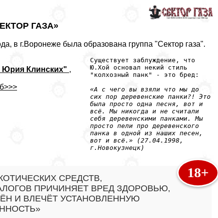
СЕКТОР ГАЗА»
ода, в г.Воронеже была образована группа "Сектор газа".
Существует заблуждение, что
Ю.Хой основал некий стиль
ь Юрия Клинских"
,
"колхозный панк" - это бред:
Мб>>>
«А с чего вы взяли что мы до
сих пор деревенские панки?! Это
была просто одна песня, вот и
всё. Мы никогда и не считали
себя деревенскими панками. Мы
просто пели про деревенского
панка в одной из наших песен,
вот и всё.» (27.04.1998,
г.Новокузнецк)
18+
КОТИЧЕСКИХ СРЕДСТВ,
АЛОГОВ ПРИЧИНЯЕТ ВРЕД ЗДОРОВЬЮ,
ЁН И ВЛЕЧЁТ УСТАНОВЛЕННУЮ
ННОСТЬ»