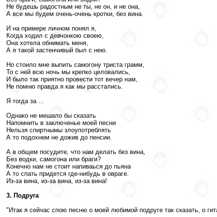
Не будешь радостным не ты, не он, и не она,
А все мы будем очень-очень кротки, без вина.
И на примере личном понял я,
Когда ходил с девчонкою своею,
Она хотела обнимать меня,
А я такой застенчивый был с нею.
Но стоило мне выпить самогону триста грамм,
То с ней всю ночь мы крепко целовались,
И было так приятно провести тот вечер нам,
Не помню правда я как мы расстались.
Я тогда за ...
Однако не мешало бы сказать
Напомнить в заключенье моей песни
Нельзя спиртнымы злоупотреблять
А то подохнем не дожив до пенсии.
А в общем посудите, что нам делать без вина,
Без водки, самогона или браги?
Конечно нам не стоит напиваься до пьяна
А то спать придется где-нибудь в овраге.
Из-за вина, из-за вина, из-за вина!
3. Подруга
"Итак я сейчас спою песню о моей любимой подруге так сказать, о гит