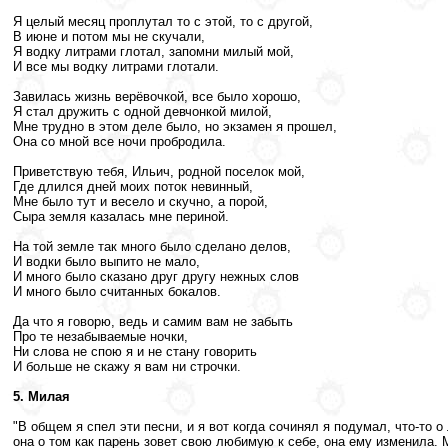
Я целый месяц проплутал то с этой, то с другой,
В июне и потом мы не скучали,
Я водку литрами глотал, запомни милый мой,
И все мы водку литрами глотали.
Завилась жизнь верёвочкой, все было хорошо,
Я стал дружить с одной девчонкой милой,
Мне трудно в этом деле было, но экзамен я прошел,
Она со мной все ночи пробродила.
Приветствую тебя, Ильич, родной поселок мой,
Где длился дней моих поток невинный,
Мне было тут и весело и скучно, а порой,
Сыра земля казалась мне периной.
На той земле так много было сделано делов,
И водки было выпито не мало,
И много было сказано друг другу нежных слов
И много было считанных бокалов.
Да что я говорю, ведь и самим вам не забыть
Про те незабываемые ночки,
Ни слова не спою я и не стану говорить
И больше не скажу я вам ни строчки.
5. Милая
"В общем я спел эти песни, и я вот когда сочинял я подумал, что-то 
она о том как парень зовет свою любимую к себе, она ему изменила. 