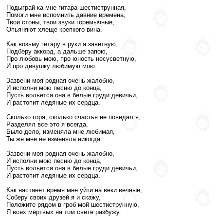
Подыграй-ка мне гитара шестиструнная,
Помоги мне вспомнить давние времена,
Твои стоны, твои звуки горемычные,
Опьяняют хлеще крепкого вина.
Как возьму гитару в руки я заветную,
Подберу аккорд, а дальше запою,
Про любовь мою, про юность несусветную,
И про девушку любимую мою.
Зазвени моя родная очень жалобно,
И исполни мою песню до конца,
Пусть вольется она в белые груди девичьи,
И растопит ледяные их сердца.
Сколько горя, сколько счастья не поведал я,
Разделял все это я всегда,
Было дело, изменяла мне любимая,
Ты же мне не изменяла никогда.
Зазвени моя родная очень жалобно,
И исполни мою песню до конца,
Пусть вольется она в белые груди девичьи,
И растопит ледяные их сердца.
Как настанет время мне уйти на веки вечные,
Соберу своих друзей я и скажу,
Положите рядом в гроб мой шестиструнную,
Я всех мертвых на том свете разбужу.