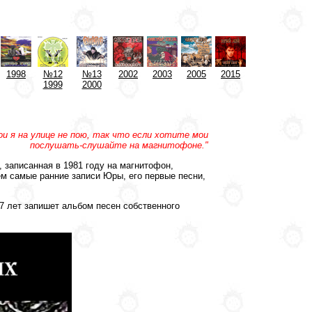
1998
№12
№13
2002
2003
2005
2015
1999
2000
вои я на улице не пою, так что если хотите мои
послушать-слушайте на магнитофоне."
, записанная в 1981 году на магнитофон,
м самые ранние записи Юры, его первые песни,
17 лет запишет альбом песен собственного