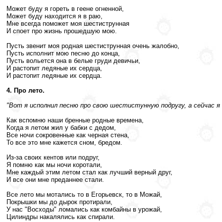
Может буду я гореть в геене огненной,
Может буду находится я в раю,
Мне всегда поможет моя шестиструнная
И споет про жизнь прошедшую мою.
Пусть звенит моя родная шестиструнная очень жалобно,
Пусть исполнит мою песню до конца,
Пусть вольется она в белые груди девичьи,
И растопит ледяные их сердца,
И растопит ледяные их сердца.
4. Про лето.
"Вот я исполнил песню про свою шестистунную подругу, а сейчас я
Как вспомню наши бренные родные времена,
Когда я летом жил у бабки с дедом,
Все ночи сокровенные как черная стена,
То все это мне кажется сном, бредом.
Из-за своих кентов или подруг,
Я помню как мы ночи коротали,
Мне каждый этим летом стал как лучший верный друг,
И все они мне преданнее стали.
Все лето мы мотались то в Егорьевск, то в Можай,
Покрышки мы до дырок протирали,
У нас "Восходы" ломались как комбайны в урожай,
Цилиндры накалялись как спирали.