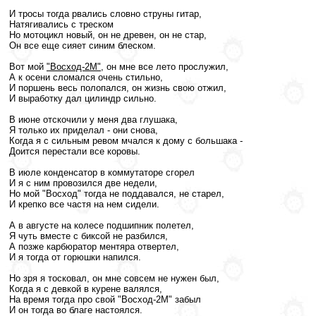
И тросы тогда рвались словно струны гитар,
Натягивались с треском
Но мотоцикл новый, он не древен, он не стар,
Он все еще сияет синим блеском.
Вот мой
"Восход-2М"
, он мне все лето прослужил,
А к осени сломался очень стильно,
И поршень весь полопался, он жизнь свою отжил,
И выработку дал цилиндр сильно.
В июне отскочили у меня два глушака,
Я только их приделал - они снова,
Когда я с сильным ревом мчался к дому с большака -
Доится перестали все коровы.
В июле конденсатор в коммутаторе сгорел
И я с ним провозился две недели,
Но мой "Восход" тогда не поддавался, не старел,
И крепко все частя на нем сидели.
А в августе на колесе подшипник полетел,
Я чуть вместе с биксой не разбился,
А позже карбюратор ментяра отвертел,
И я тогда от горюшки напился.
Но зря я тосковал, он мне совсем не нужен был,
Когда я с девкой в курене валялся,
На время тогда про свой "Восход-2М" забыл
И он тогда во благе настоялся.