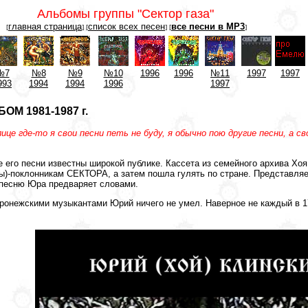
Альбомы группы "Сектор газа"
главная страница
список всех песен
все песни в MP3
[
] [
] [
]
№7
№8
№9
№10
1996
1996
№11
1997
1997
993
1994
1994
1996
1997
М 1981-1987 г.
ице где-то я свои песни петь не буду, я обычно пою другие песни, а с
е его песни известны широкой публике. Кассета из семейного архива Хоя
)-поклонникам СЕКТОРА, а затем пошла гулять по стране. Представляе
ю песню Юра предваряет словами.
 воронежскими музыкантами Юрий ничего не умел. Наверное не каждый в 