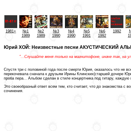
1981+
№1
№2
№3
№4
№5
№6
1992
1989
1989
1990
1990
1991
1992
1
Юрий ХОЙ: Неизвестные песни АКУСТИЧЕСКИЙ АЛЬБО
"...Cлушайте меня только на магнитофоне, иначе так, на ул
Спустя три с половиной года после смерти Юрия, оказалось что не вс
перекочевала сначала к друзьям Ирины Клинских(старшей дочере Юры
проба пера... Альбом сделан в стиле концертника под гитару, кажду
Это своеобразный ответ всем тем, кто считает, что до знакомства с
сочинения.