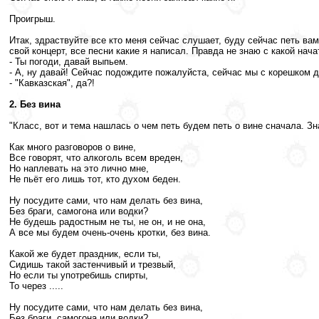
Проигрыш.
Итак, здраствуйте все кто меня сейчас слушает, буду сейчас петь вам
свой концерт, все песни какие я написал. Правда не знаю с какой начат
- Ты погоди, давай выпьем.
- А, ну давай! Сейчас подождите пожалуйста, сейчас мы с корешком д
- "Кавказская", да?!
2. Без вина
"Класс, вот и тема нашлась о чем петь будем петь о вине сначала. Зна
Как много разговоров о вине,
Все говорят, что алкоголь всем вреден,
Но наплевать на это лично мне,
Не пьёт его лишь тот, кто духом беден.
Ну посудите сами, что нам делать без вина,
Без браги, самогона или водки?
Не будешь радостным не ты, не он, и не она,
А все мы будем очень-очень кротки, без вина.
Какой же будет праздник, если ты,
Сидишь такой застенчивый и трезвый,
Но если ты употребишь спирты,
То через .....
Ну посудите сами, что нам делать без вина,
Без браги, самогона или водки?