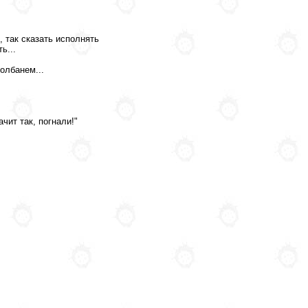
, так сказать исполнять
ь...
олбанем...
чит так, погнали!"