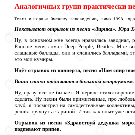
Аналогичных групп практически не
Текст интервью Омскому телевидению, зима 1998 года
Показывают отрывок из песни «Лирика». Юра Хо
Ну, в основном мне всегда нравилась заводная, 
Раньше меня ломал Deep People, Beatles. Мне в
слащавые баллады, они и славились балладами, это 
это мои кумиры.
Идёт отрывок из концерта, песня «Нам спиртное
Ваши стихи отличаются большим остроумием. Вы
Ну, сразу всё не бывает. Я первое стихотворени
сделать. Ну песни были примитивные, про любовь, 
клуб, я посмотрел на самодеятельные коллективы
решил тряхнуть стариной. И так как опыт уже оста
Отрывок из песни «Здравствуй дедушка моро
подпевают припев.