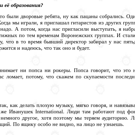
и её образования?
это были дворовые ребята, ну как пацаны собрались. Од
огда мы играли, я приглашал гитаристов из других групп
 надо. А потом, когда нас пригласили выступать, я на
стижных по тем временам Воронежских группах. И стали 
му, что в то время бывший директор забирал у нас пят
ржится и надеюсь, что так оно и будет.
нимает ни попса ни рокеры. Попса говорит, что это н
ас ломает, потому, что скажем по скупаемости последн
ак, как делать плохую музыку, мягко говоря, и навязыва
х же Иванушек International. Люди там работают под ф
с немного другое, хотя поэтому мы теряем аудиторию. 
ящий. По ящику особо не видно, на лицо не узнаешь.