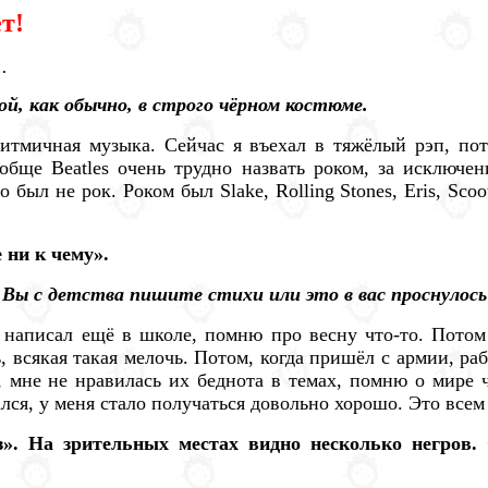
т!
.
й, как обычно, в строго чёрном костюме.
ритмичная музыка. Сейчас я въехал в тяжёлый рэп, пот
ообще Beatles очень трудно назвать роком, за исключ
был не рок. Роком был Slake, Rolling Stones, Eris, Scoo
 ни к чему».
 с детства пишите стихи или это в вас проснулось 
е написал ещё в школе, помню про весну что-то. Потом
всякая такая мелочь. Потом, когда пришёл с армии, рабо
, мне не нравилась их беднота в темах, помню о мире ч
лся, у меня стало получаться довольно хорошо. Это всем
з». На зрительных местах видно несколько негров