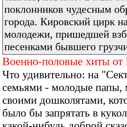
поклонников чудесным об
города. Кировский цирк н
молодежи, пришедшей взб
песенками бывшего грузчи
Военно-половые хиты о
Что удивительно: на "Сек
семьями - молодые папы, 
своими дошколятами, кот
было бы запрятать в кукол
какой-нибудь доброй сказо