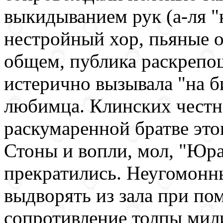
выкидыванием рук (а-ля "к
нестройный хор, пьяные о
общем, публика раскрепощ
истерично вызывала "на б
любимца. Клинских честн
раскумаренной братве это
Стоны и вопли, мол, "Юра,
прекратились. Неугомонн
выдворять из зала при по
сопротивление толпы мил